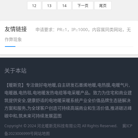
12
13
14
下一页
尾页
友情链接
申请要求：PR≥1，IP≥1000，内容属同类网站，无
作弊现象
关于本站
【暖斯克】专注做好电地暖,自主研发石墨烯地暖,电热膜,电暖气片,
电暖器,电热毯,电地暖发热电缆等电采暖产品。致力为住宅和商业建
筑提供安全,健康舒适的电地暖采暖系统产业全价值品牌生态链解决
方案和服务,为全球客户创造可持续高端商业和生活价值,推进碳达峰
碳中和,筑未来可持续发展蓝图
Copyright © 2024 河北暖斯克科技有限公司 All Rights Reserved.
冀ICP
备2023006999号
网站地图