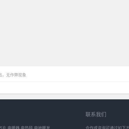
网站，无作弊现象
联系我们
片,电暖器,电热毯,电地暖发
合作或咨询可通过如下