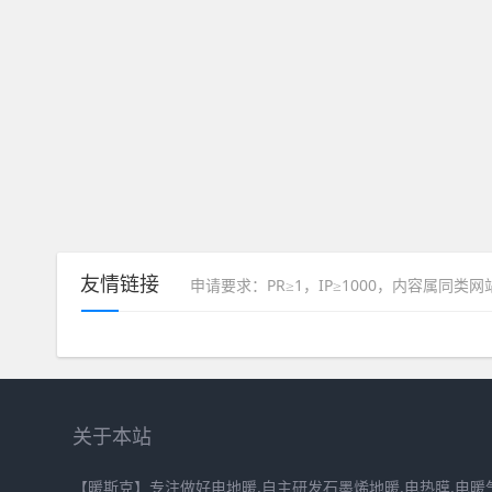
友情链接
申请要求：PR≥1，IP≥1000，内容属同类
关于本站
【暖斯克】专注做好电地暖,自主研发石墨烯地暖,电热膜,电暖气