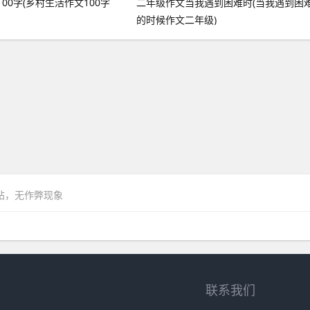
00字(乡村生活作文100字
二年级作文当我遇到困难时(当我遇到困
的时候作文二年级)
网站，无作弊现象
联系我们