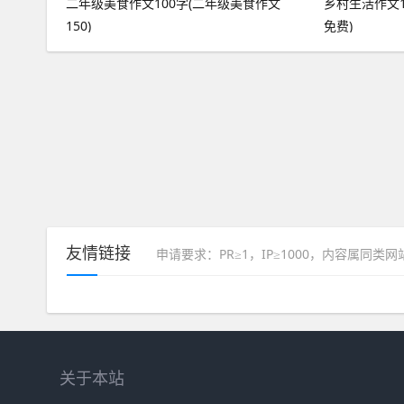
二年级美食作文100字(二年级美食作文
乡村生活作文1
150)
免费)
友情链接
申请要求：PR≥1，IP≥1000，内容属同类
关于本站