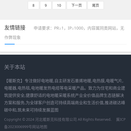
8
9
10
下一页
尾页
友情链接
申请要求：PR≥1，IP≥1000，内容属同类网站，无
作弊现象
关于本站
【暖斯克】专注做好电地暖,自主研发石墨烯地暖,电热膜,电暖气片,
电暖器,电热毯,电地暖发热电缆等电采暖产品。致力为住宅和商业建
筑提供安全,健康舒适的电地暖采暖系统产业全价值品牌生态链解决
方案和服务,为全球客户创造可持续高端商业和生活价值,推进碳达峰
碳中和,筑未来可持续发展蓝图
Copyright © 2024 河北暖斯克科技有限公司 All Rights Reserved.
冀ICP
备2023006999号
网站地图