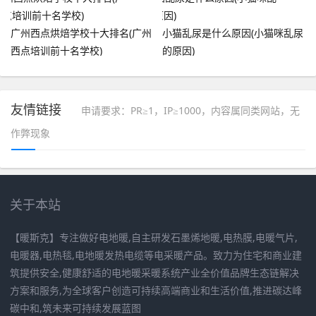
广州西点烘焙学校十大排名(广州
小猫乱尿是什么原因(小猫咪乱尿
西点培训前十名学校)
的原因)
友情链接
申请要求：PR≥1，IP≥1000，内容属同类网站，无
作弊现象
关于本站
【暖斯克】专注做好电地暖,自主研发石墨烯地暖,电热膜,电暖气片,
电暖器,电热毯,电地暖发热电缆等电采暖产品。致力为住宅和商业建
筑提供安全,健康舒适的电地暖采暖系统产业全价值品牌生态链解决
方案和服务,为全球客户创造可持续高端商业和生活价值,推进碳达峰
碳中和,筑未来可持续发展蓝图