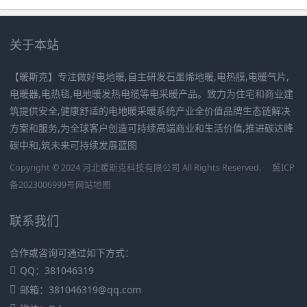
关于本站
【暖斯克】专注做好电地暖,自主研发石墨烯地暖,电热膜,电暖气片,
电暖器,电热毯,电地暖发热电缆等电采暖产品。致力为住宅和商业建
筑提供安全,健康舒适的电地暖采暖系统产业全价值品牌生态链解决
方案和服务,为全球客户创造可持续高端商业和生活价值,推进碳达峰
碳中和,筑未来可持续发展蓝图
Copyright © 2024 河北暖斯克科技有限公司 All Rights Reserved.
冀ICP
备2023006999号
网站地图
联系我们
合作或咨询可通过如下方式：
QQ：381046319
邮箱：381046319@qq.com