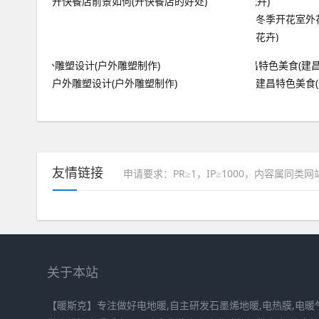
开快餐店前景如何(开快餐店的好处)
冬季开花室外
花卉)
户外雕塑设计(户外雕塑制作)
建昌特色美食
友情链接
申请要求：PR≥1，IP≥1000，内容属同类
关于本站
【暖斯克】专注做好电地暖,自主研发石墨烯地暖,电热膜,电暖气