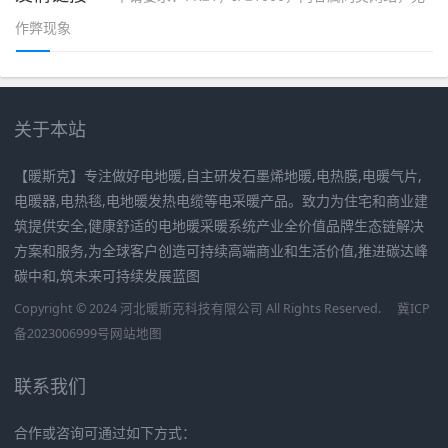
作弊现象
关于本站
【暖斯克】专注做好电地暖,自主研发石墨烯地暖,电热膜,电暖气片,
电暖器,电热毯,电地暖发热电缆等电采暖产品。致力为住宅和商业建
筑提供安全,健康舒适的电地暖采暖系统产业全价值品牌生态链解决
方案和服务,为全球客户创造可持续高端商业和生活价值,推进碳达峰
碳中和,筑未来可持续发展蓝图
Copyright © 2024 河北暖斯克科技有限公司 All Rights Reserved.
冀ICP
备2023006999号
网站地图
联系我们
合作或咨询可通过如下方式：