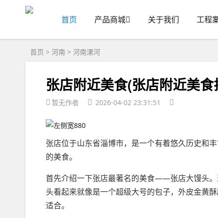
首页
产品商城
关于我们
工程
首页
>
河南
>
河南漯河
张店附近美食(张店附近美食
暂无作者
2026-04-02 23:31:51
张店位于山东省淄博市，是一个有着悠久历史和丰
的美食。
首先介绍一下张店最著名的美食——张店大馒头。
头看起来就像是一个超级大号的包子，外皮金黄酥
适合。