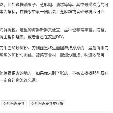
吃。比如说糖油果子、芝麻糊、油糕等等。其中最受欢迎的可
等为馅料，在糖浆中滚一圈后裹上芝麻粉或者碎米粉即可完
海鲜摊位。这里的海鲜新鲜又便宜，品种也非常丰富。螃蟹、
摊主帮你烧煮，或者自己在家里DIY。
刀削面和炒河粉。刀削面是将生面团擀成厚厚的一层后再用刀
绵绵的河粉与肉丝、蔬菜等食材一起爆炒而成，味道浓郁可
他值得探索的地方。如果你来到了张店，不妨去找找那些藏在
一定会让你流连忘返！
张店附近美食
张店附近美食排行榜