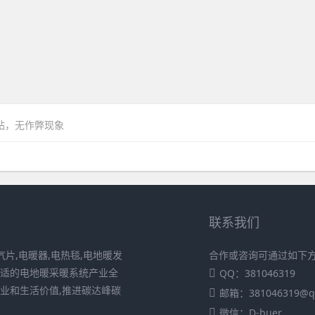
网站，无作弊现象
联系我们
片,电暖器,电热毯,电地暖发
合作或咨询可通过如下
舒适的电地暖采暖系统产业全
QQ：381046319
业和生活价值,推进碳达峰碳
邮箱：381046319@q
微信：D-buer