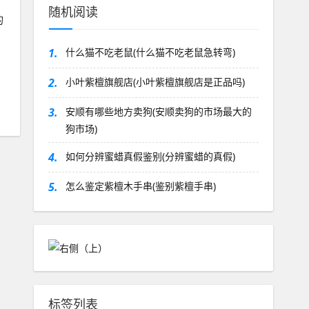
随机阅读
的
1.
什么猫不吃老鼠(什么猫不吃老鼠急转弯)
2.
小叶紫檀旗舰店(小叶紫檀旗舰店是正品吗)
3.
安顺有哪些地方卖狗(安顺卖狗的市场最大的
狗市场)
4.
如何分辨蜜蜡真假鉴别(分辨蜜蜡的真假)
5.
怎么鉴定紫檀木手串(鉴别紫檀手串)
标签列表