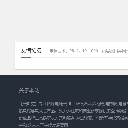
友情链接
申请要求：PR≥1，IP≥1000，内容属同类
关于本站
【暖斯克】专注做好电地暖,自主研发石墨烯地暖,电热膜,电暖气
热电缆等电采暖产品。致力为住宅和商业建筑提供安全,健康
价值品牌生态链解决方案和服务,为全球客户创造可持续高端商
中和,筑未来可持续发展蓝图