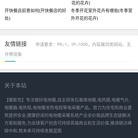
开快餐店前景如何(开快餐店的好
冬季开花室外花卉有哪些(冬季室
处)
外开花的花卉)
友情链接
申请要求：PR≥1，IP≥1000，内容属同类网站，无
作弊现象
关于本站
【暖斯克】专注做好电地暖,自主研发石墨烯地暖,电热膜,电暖气片,
电暖器,电热毯,电地暖发热电缆等电采暖产品。致力为住宅和商业建
筑提供安全,健康舒适的电地暖采暖系统产业全价值品牌生态链解决
方案和服务,为全球客户创造可持续高端商业和生活价值,推进碳达峰
碳中和,筑未来可持续发展蓝图